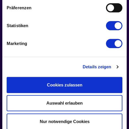
Präferenzen
M17 ♥
RESSOURCES
SOCIAL
VERS
Mentions
Statistiken
D3741L
légales
Protection
©
des
2026
Offenbach-
Marketing
données
sur-le-
Main
Details zeigen
Cookies zulassen
Auswahl erlauben
Nur notwendige Cookies