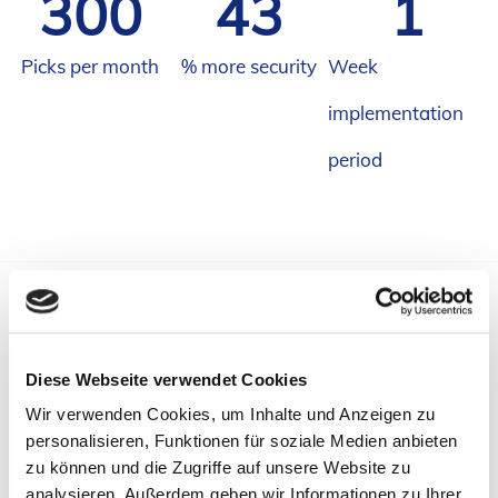
300
59
1
Picks per month
% more security
Week
implementation
period
The challenge
Central requirements included system-guided posting to
inventory upon receipt from production, as well as
Diese Webseite verwendet Cookies
system-supported assurance that the correct cadence is
loaded.
Wir verwenden Cookies, um Inhalte und Anzeigen zu
personalisieren, Funktionen für soziale Medien anbieten
– Identification of cadences exclusively with a unique 5-
zu können und die Zugriffe auf unsere Website zu
digit number, without barcode
analysieren. Außerdem geben wir Informationen zu Ihrer