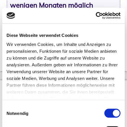
wenigen Monaten möglich
Die Implementierung zeigt: Mit moviniti sequence
lassen sich selbst anspruchsvolle
Sequenzierungsprojekte effizient umsetzen. Die
Kombination aus intuitiver Bedienung, flexibler
Diese Webseite verwendet Cookies
Architektur und kosteneffizientem Lizenzmodell
Wir verwenden Cookies, um Inhalte und Anzeigen zu
macht die Software zur idealen Lösung für
personalisieren, Funktionen für soziale Medien anbieten
Produktionslogistik im JIS-Umfeld.
zu können und die Zugriffe auf unsere Website zu
analysieren. Außerdem geben wir Informationen zu Ihrer
Verwendung unserer Website an unsere Partner für
soziale Medien, Werbung und Analysen weiter. Unsere
Partner führen diese Informationen möglicherweise mit
Über den Autor
weiteren Daten zusammen, die Sie ihnen bereitgestellt
Sarah Seiler
haben oder die sie im Rahmen Ihrer Nutzung der Dienste
gesammelt haben.
Einwilligungsauswahl
Notwendig