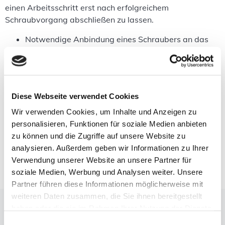
einen Arbeitsschritt erst nach erfolgreichem
Schraubvorgang abschließen zu lassen.
Notwendige Anbindung eines Schraubers an das
Montage­system
Freigabe des nächsten Schritts nur bei korrektem
Schraubergebnis
Anforderung, Schrauberdaten sicher und in Echtzeit
Diese Webseite verwendet Cookies
zu empfangen
Risiko fehlerhafter Montage ohne systemgeführte
Wir verwenden Cookies, um Inhalte und Anzeigen zu
Validierung
personalisieren, Funktionen für soziale Medien anbieten
Notwendigkeit einer intuitiven und stabilen
zu können und die Zugriffe auf unsere Website zu
Werkerführung
analysieren. Außerdem geben wir Informationen zu Ihrer
Verwendung unserer Website an unsere Partner für
soziale Medien, Werbung und Analysen weiter. Unsere
Partner führen diese Informationen möglicherweise mit
weiteren Daten zusammen, die Sie ihnen bereitgestellt
Die Lösung
haben oder die sie im Rahmen Ihrer Nutzung der Dienste
Die Freigabe des Arbeitsschritts nach erfolgreichem
gesammelt haben.
Einwilligungsauswahl