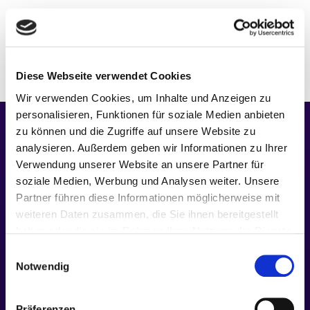
Schlagwort:
assembly
Diese Webseite verwendet Cookies
Wir verwenden Cookies, um Inhalte und Anzeigen zu
personalisieren, Funktionen für soziale Medien anbieten
zu können und die Zugriffe auf unsere Website zu
analysieren. Außerdem geben wir Informationen zu Ihrer
Verwendung unserer Website an unsere Partner für
soziale Medien, Werbung und Analysen weiter. Unsere
Partner führen diese Informationen möglicherweise mit
weiteren Daten zusammen, die Sie ihnen bereitgestellt
haben oder die sie im Rahmen Ihrer Nutzung der Dienste
gesammelt haben.
Einwilligungsauswahl
Notwendig
M17 ♥
RESSOURCEN
SOCIAL
Präferenzen